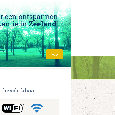
or een ontspannen
antie in
Zeeland
'
Inloggen
i beschikbaar