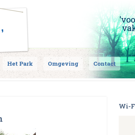
'vo
vak
Het Park
Omgeving
Contact
Wi-F
n