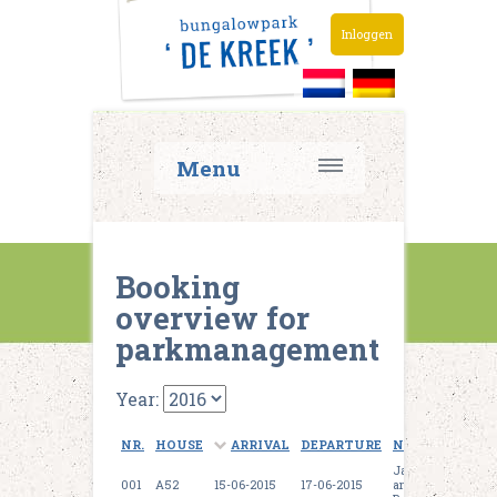
Inloggen
Menu
Booking
overview for
parkmanagement
Year:
NR.
HOUSE
ARRIVAL
DEPARTURE
NAME
Jane
001
A52
15-06-2015
17-06-2015
and