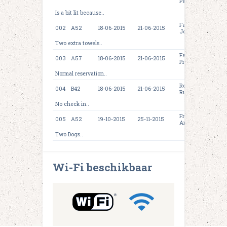
Patrick
Is a bit lit because..
Fam.
002
A52
18-06-2015
21-06-2015
Jones
Two extra towels..
Fam.
003
A57
18-06-2015
21-06-2015
Prince
Normal reservation..
Rob &
004
B42
18-06-2015
21-06-2015
Ruby
No check in..
Frits
005
A52
19-10-2015
25-11-2015
Any
Two Dogs..
Wi-Fi beschikbaar